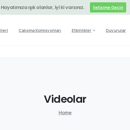
Hayatımıza ışık olanlar, iyi ki varsınız.
İletişime Geçin
ileri
Çalışma Komisyonları
Etkinlikler
Duyurular
Videolar
Home