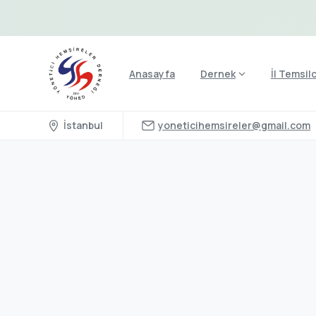
Anasayfa
Dernek
İl Temsilc
İstanbul
yoneticihemsireler@gmail.com